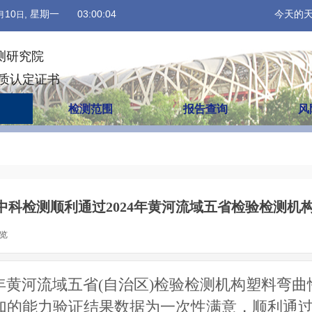
10
, 星期一
03:00:05
今天的
月
日
测研究院
资质认定证书
检测范围
报告查询
风
中科检测顺利通过2024年黄河流域五省检验检测机
览
|
4年黄河流域五省(自治区)检验检测机构塑料弯
加的能力验证结果数据为一次性满意，顺利通