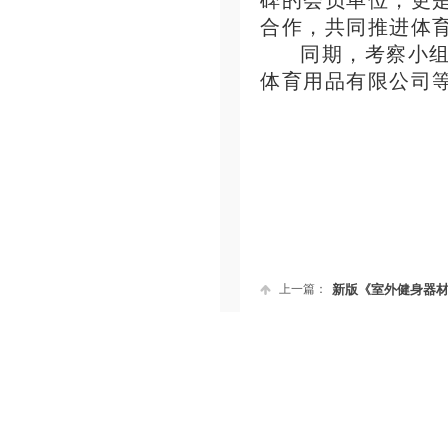
碑的会员单位，更
合作，共同推进体
同期，考察小
体育用品有限公司
上一篇：
新版《室外健身器材
中科检测技术（山东）有限公司 /
中科检测技术(山
客服中心：0531-59583531
Email：
zhongke@zkjcy.cn
总部地址
：
中国(山东)自由贸易试验区济南片区孙村街道港