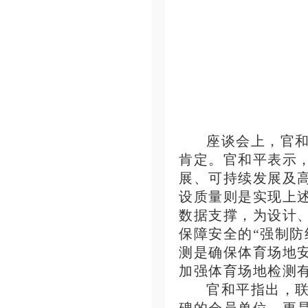
座谈会上，官
肯定。官和平表示
展、可持续发展及
设质量则是实现上
数据支撑，为设计
保障安全的“强制防
测是确保体育场地
加强体育场地检测
官和平指出，