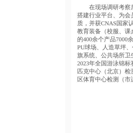
在现场调研考察
搭建行业平台、为会
质，并获CNAS国
教育装备（校服、课
的400余个产品70
PU球场、人造草坪
旗系统、公共场所卫
2023年全国游泳
匹克中心（北京）检
区体育中心检测（市