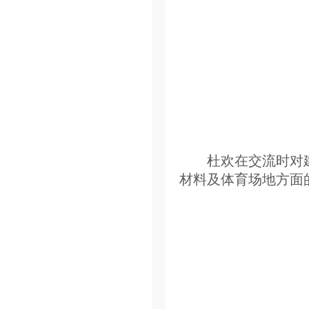
杜欢在交流时对
材料及体育场地方面