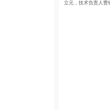
立元，技术负责人曹