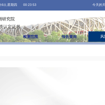
6
,星期四
00:23:53
今天的
月
日
测研究院
资质认定证书
风
检测范围
报告查询